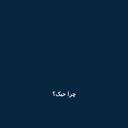
چرا حبک؟