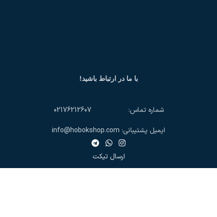
با ما در ارتباط باشید!
شماره تماس: 02176212607
ایمیل پشتیبانی: info@hobokshop.com
ارسال تیکت
تمام حقوق اين وب‌سايت برای مجموعه تولیدی و تجاری حبک است.
فروشگاه
علاقه مندی