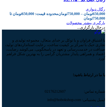
رگال دیواری
650,000
تومان
–
750,000
تومان
محدوده قیمت: 650,000تومان تا
750,000تومان
بارگیری بیشتر محصولات
درحال بارگزاری...
با اشتیاق فراوان و با توکل بر خدای متعال، مجموعه تولیدی و
تجاری حبک با تمرکز بر کیفیت ساخت، رعایت استانداردهای تولید،
صداقت در خدمت‌رسانی و تعهد در پاسخگویی، می‌کوشد رضایت،
اعتماد و همراهی پایدار مشتریان گرامی را به بهترین شکل فراهم
آورد.
با ما در ارتباط باشید!
شماره تماس: 02176212607
ایمیل پشتیبانی: info@hobokshop.com