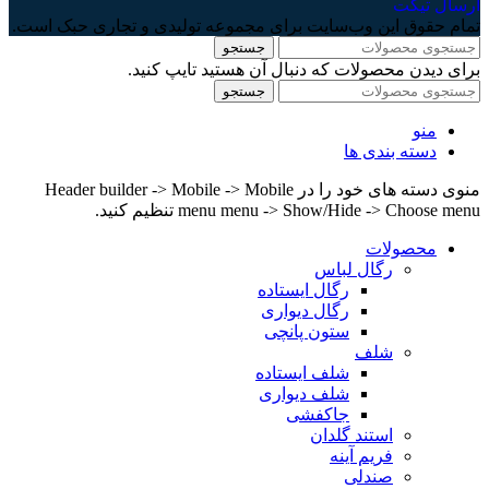
ارسال تیکت
تمام حقوق اين وب‌سايت برای مجموعه تولیدی و تجاری حبک است.
جستجو
برای دیدن محصولات که دنبال آن هستید تایپ کنید.
جستجو
منو
دسته بندی ها
منوی دسته های خود را در Header builder -> Mobile -> Mobile
menu menu -> Show/Hide -> Choose menu تنظیم کنید.
محصولات
رگال لباس
رگال ایستاده
رگال دیواری
ستون پانچی
شلف
شلف ایستاده
شلف دیواری
جاکفشی
استند گلدان
فریم آینه
صندلی