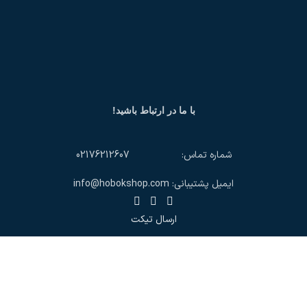
با ما در ارتباط باشید!
شماره تماس: 02176212607
ایمیل پشتیبانی: info@hobokshop.com
ارسال تیکت
تمام حقوق اين وب‌سايت برای مجموعه تولیدی و تجاری حبک است.
فروشگاه
علاقه مندی