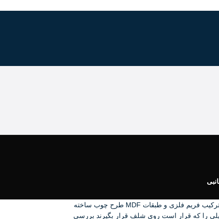
انبی
شلف ایستاده و کتابخانه فلزی حبکشلف ایستاده برای نظم‌دادن کتاب، وسایل روزمره و عناصر دکوری بدون نیاز به نصب دیواری کاربرد دارد. مدل‌های حبک با ترکیب فریم فلزی و طبقات MDF طرح چوب ساخته
ایلی را که قرار است روی شلف قرار بگیرند بررسی