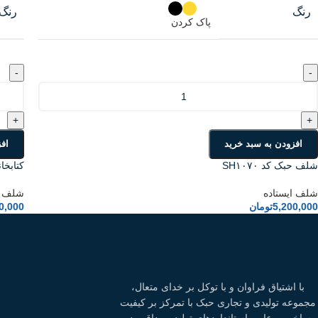
رنگ
رنگ
پاک کردن
-
-
+
+
افزودن به سبد خرید
اف
شلف حبک کد SH۱۰۷۰
کتابخانه
شلف ایستاده
شلف ا
5,200,000
تومان
0,000
با اشتیاق فراوان و با توکل بر خدای متعال،
مجموعه تولیدی و تجاری حبک با تمرکز بر کیفیت