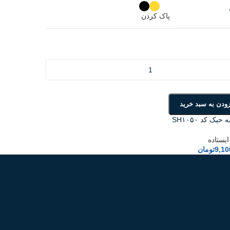
پاک کردن
زودن به سبد خرید
 حبک کد SH۱۰۵۰
یستاده
9,10
تومان