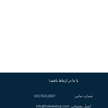
با ما در ارتباط باشید!
شماره تماس: 02176212607
ایمیل پشتیبانی: info@hobokshop.com