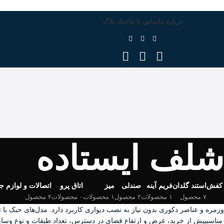
درباره ما
تماس با ما
حبک بلاگ
شلف ایستاده
 کفش
استند گلدان
فریم آینه
صندلی
میز
اتاق پرو
اتصالات و لوازم ج
۷ محصول
۱ محصولات
۲ محصول
۱ محصولات
۰ محصولات
۲ محصول
ه مناسبپیش از خرید، عرض و ارتفاع فضای در دسترس، تعداد طبقات و نوع وس