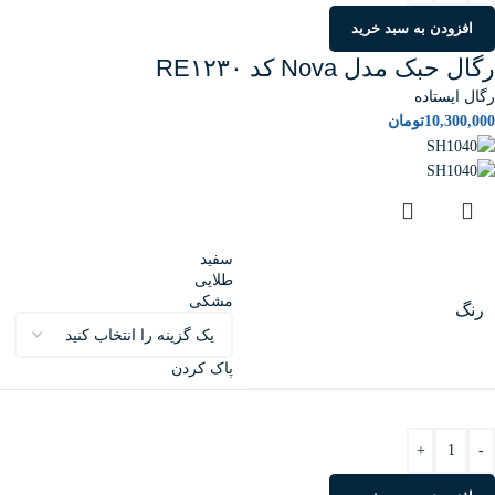
افزودن به سبد خرید
رگال حبک مدل Nova کد RE۱۲۳۰
رگال ایستاده
10,300,000
تومان
سفید
طلایی
مشکی
رنگ
پاک کردن
+
-