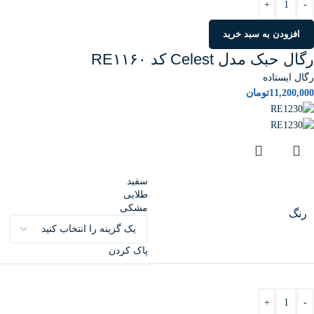
+
-
افزودن به سبد خرید
رگال حبک مدل Celest کد RE۱۱۶۰
رگال ایستاده
11,200,000
تومان
سفید
طلایی
مشکی
رنگ
پاک کردن
+
-