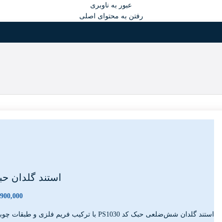
عبور به ناوبری
رفتن به محتوای اصلی
استند گلدان حبک کد
,900,000
استند گلدان شش‌ضلعی حبک کد PS1030 با ترکیب فریم فلزی و طبقات چوبی، برای نمایش گلدان و لوازم دکوری در چیدمان مدرن طراحی شده است.