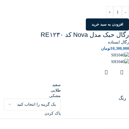
+
-
افزودن به سبد خرید
رگال حبک مدل Nova کد RE۱۲۳۰
رگال ایستاده
10,300,000
تومان
سفید
طلایی
مشکی
رنگ
پاک کردن