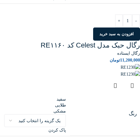
+
-
افزودن به سبد خرید
رگال حبک مدل Celest کد RE۱۱۶۰
رگال ایستاده
11,200,000
تومان
سفید
طلایی
مشکی
رنگ
پاک کردن