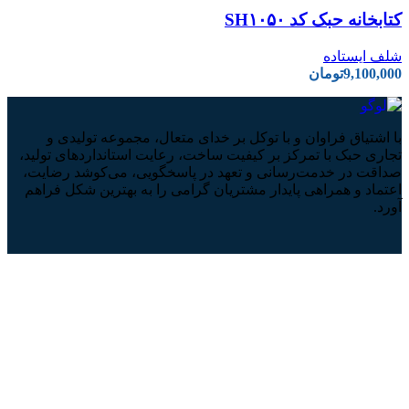
کتابخانه حبک کد SH۱۰۵۰
شلف ایستاده
9,100,000
تومان
با اشتیاق فراوان و با توکل بر خدای متعال، مجموعه تولیدی و
تجاری حبک با تمرکز بر کیفیت ساخت، رعایت استانداردهای تولید،
صداقت در خدمت‌رسانی و تعهد در پاسخگویی، می‌کوشد رضایت،
اعتماد و همراهی پایدار مشتریان گرامی را به بهترین شکل فراهم
آورد.
با ما در ارتباط باشید!
شماره تماس: 02176212607
ایمیل پشتیبانی: info@hobokshop.com
ارسال تیکت