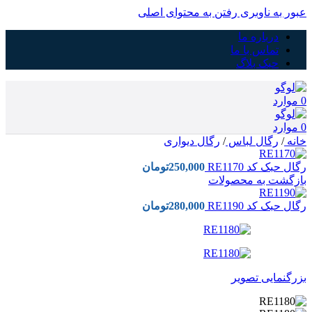
عبور به ناوبری
رفتن به محتوای اصلی
درباره ما
تماس با ما
حبک بلاگ
0
موارد
0
موارد
خانه
/
رگال لباس
/
رگال دیواری
رگال حبک کد RE1170
250,000
تومان
بازگشت به محصولات
رگال حبک کد RE1190
280,000
تومان
بزرگنمایی تصویر