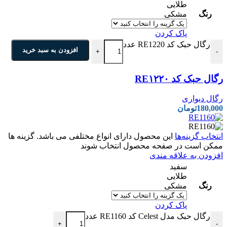
طلایی
رنگ
مشکی
پاک کردن
رگال حبک کد RE1220 عدد
افزودن به سبد خرید
+
-
رگال حبک کد RE۱۲۲۰
رگال دیواری
180,000
تومان
انتخاب گزینه‌ها
این محصول دارای انواع مختلفی می باشد. گزینه ها
ممکن است در صفحه محصول انتخاب شوند
افزودن به علاقه مندی
سفید
طلایی
رنگ
مشکی
پاک کردن
رگال حبک مدل Celest کد RE1160 عدد
+
-