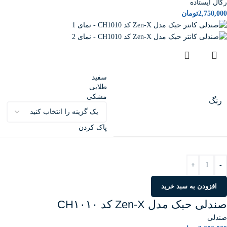
رگال ایستاده
2,750,000
تومان
سفید
طلایی
مشکی
رنگ
پاک کردن
+
-
افزودن به سبد خرید
صندلی حبک مدل Zen-X کد CH۱۰۱۰
صندلی