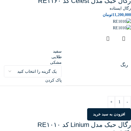
رگال حبک مدل Celest کد RE۱۱۶۰
رگال ایستاده
11,200,000
تومان
سفید
طلایی
مشکی
رنگ
پاک کردن
+
-
افزودن به سبد خرید
رگال حبک مدل Linium کد RE۱۰۱۰