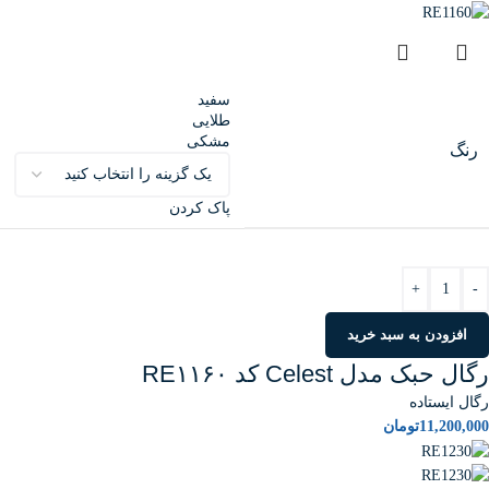
سفید
طلایی
مشکی
رنگ
پاک کردن
+
-
افزودن به سبد خرید
رگال حبک مدل Celest کد RE۱۱۶۰
رگال ایستاده
11,200,000
تومان