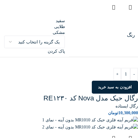
سفید
طلایی
مشکی
رنگ
پاک کردن
+
-
افزودن به سبد خرید
رگال حبک مدل Nova کد RE۱۲۳۰
رگال ایستاده
10,300,000
تومان