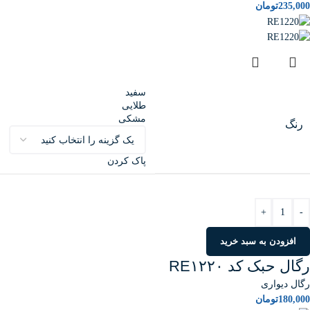
235,000
تومان
سفید
طلایی
مشکی
رنگ
پاک کردن
+
-
افزودن به سبد خرید
رگال حبک کد RE۱۲۲۰
رگال دیواری
180,000
تومان