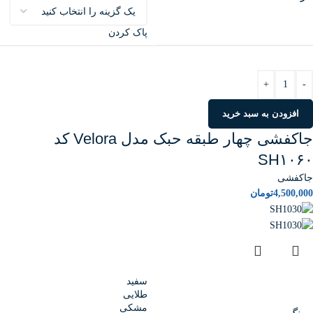
پاک کردن
+
-
افزودن به سبد خرید
جاکفشی چهار طبقه حبک مدل Velora کد
SH۱۰۶۰
جاکفشی
4,500,000
تومان
سفید
طلایی
مشکی