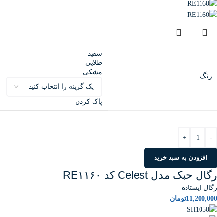
سفید
طلایی
مشکی
رنگ
پاک کردن
+
-
افزودن به سبد خرید
رگال حبک مدل Celest کد RE۱۱۶۰
رگال ایستاده
11,200,000
تومان