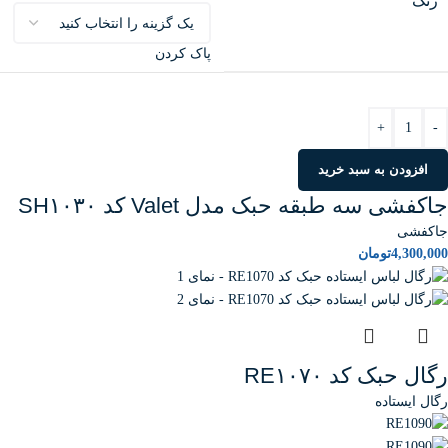
رنگ
پاک کردن
+
-
افزودن به سبد خرید
جاکفشی سه طبقه حبک مدل Valet کد SH۱۰۳۰
جاکفشی
4,300,000
تومان
رگال حبک کد RE۱۰۷۰
رگال ایستاده