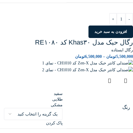
+
-
افزودن به سبد خرید
رگال حبک مدل Khas۳۰ کد RE۱۰۸۰
رگال ایستاده
5,500,000
تومان
–
6,500,000
تومان
سفید
طلایی
مشکی
رنگ
پاک کردن